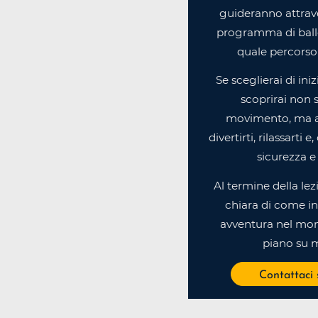
guideranno attrav
programma di ballo
quale percorso 
Se sceglierai di ini
scoprirai non s
movimento, ma 
divertirti, rilassarti 
sicurezza e 
Al termine della lez
chiara di come in
avventura nel mon
piano su m
Contattaci