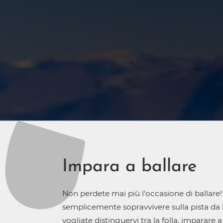
Impara a ballare
Non perdete mai più l'occasione di ballare!
semplicemente sopravvivere sulla pista da 
vogliate distinguervi tra la folla, imparare 