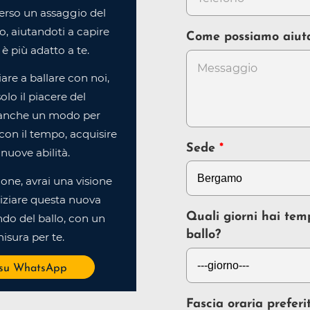
erso un assaggio del
, aiutandoti a capire
Come possiamo aiut
è più adatto a te.
ziare a ballare con noi,
olo il piacere del
anche un modo per
e, con il tempo, acquisire
Sede
nuove abilità.
ione, avrai una visione
iziare questa nuova
Quali giorni hai tem
do del ballo, con un
ballo?
isura per te.
 su WhatsApp
Fascia oraria preferi