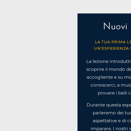
Nuovi 
LA TUA PRIMA L
UN’ESPERIENZA 
La lezione introdutti
scoprire il mondo de
accogliente e su misu
conoscerci, a muov
provare i balli 
Durante questa espe
parleremo dei tuoi
aspettative e di c
imparare. I nostri i