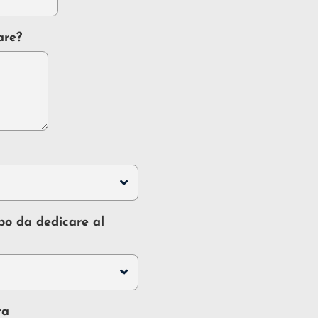
are?
po da dedicare al
ta