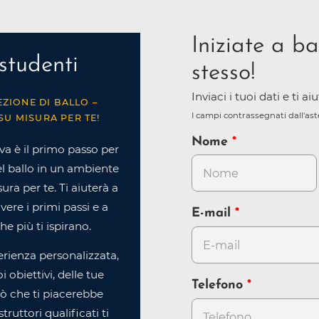
Iniziate a ba
studenti
stesso!
Inviaci i tuoi dati e ti a
EZIONE DI BALLO –
I campi contrassegnati dall'as
SU MISURA PER TE!
Nome
va è il primo passo per
l ballo in un ambiente
ra per te. Ti aiuterà a
ere i primi passi e a
E-mail
che più ti ispirano.
rienza personalizzata,
 obiettivi, delle tue
Telefono
iò che ti piacerebbe
struttori qualificati ti