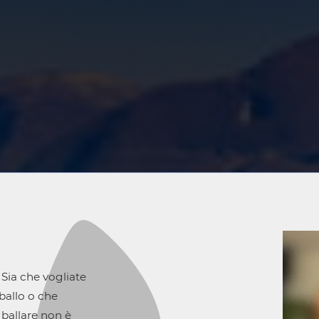
 Sia che vogliate
ballo o che
a ballare non è