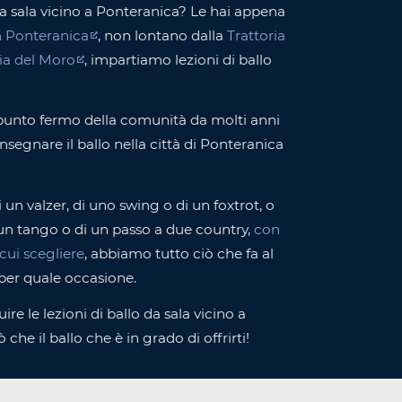
 da sala vicino a Ponteranica? Le hai appena
a
Ponteranica
, non lontano dalla
Trattoria
ria del Moro
, impartiamo lezioni di ballo
punto fermo della comunità da molti anni
nsegnare il ballo nella città di Ponteranica
i un valzer, di uno swing o di un foxtrot, o
 un tango o di un passo a due country,
con
a cui scegliere
, abbiamo tutto ciò che fa al
per quale occasione.
ire le lezioni di ballo da sala vicino a
che il ballo che è in grado di offrirti!